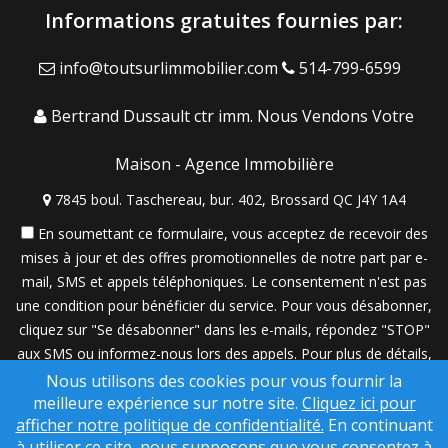
Informations gratuites fournies par:
info@toutsurlimmobilier.com
514-799-6599
Bertrand Dussault ctr imm.
Nous Vendons Votre
Maison - Agence Immobilière
7845 boul. Taschereau, bur. 402, Brossard QC J4Y 1A4
En soumettant ce formulaire, vous acceptez de recevoir des
mises à jour et des offres promotionnelles de notre part par e-
mail, SMS et appels téléphoniques. Le consentement n'est pas
une condition pour bénéficier du service. Pour vous désabonner,
cliquez sur "Se désabonner" dans les e-mails, répondez "STOP"
aux SMS ou informez-nous lors des appels. Pour plus de détails,
veuillez consulter notre
Politique de confidentialité
.
Nous utilisons des cookies pour vous fournir la
meilleure expérience sur notre site.
Cliquez ici pour
Une solution SuccessWebsite® propriété de © ConsulNet
afficher notre politique de confidentialité.
En continuant
Computing Inc. 1998- 2026 (tous droits réservés)
à utiliser ce site, nous supposons que vous consentez à