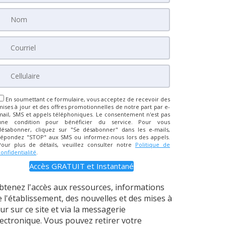
En soumettant ce formulaire, vous acceptez de recevoir des
mises à jour et des offres promotionnelles de notre part par e-
mail, SMS et appels téléphoniques. Le consentement n'est pas
une condition pour bénéficier du service. Pour vous
désabonner, cliquez sur "Se désabonner" dans les e-mails,
répondez "STOP" aux SMS ou informez-nous lors des appels.
Pour plus de détails, veuillez consulter notre
Politique de
confidentialité
.
btenez l'accès aux ressources, informations
e l'établissement, des nouvelles et des mises à
our sur ce site et via la messagerie
lectronique. Vous pouvez retirer votre