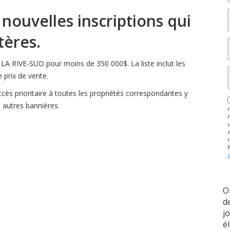
nouvelles inscriptions qui
tères.
r LA RIVE-SUD pour moins de 350 000$. La liste inclut les
 prix de vente.
ccès prioritaire à toutes les propriétés correspondantes y
s autres bannières.
O
d
j
é